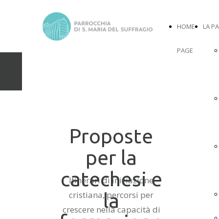
HOME
LA P
PAGE
Catechesi e formazione
Proposte
per la
catechesi e
Itinerari di iniziazione
cristiana, percorsi per
la
crescere nella capacità di