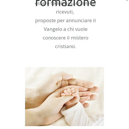
formazione
essere fedeli ai sacramenti
ricevuti,
proposte per annunciare il
Vangelo a chi vuole
conoscere il mistero
cristiano.