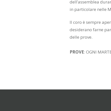
dell’assemblea durant
in particolare nelle 
STORIA
CORO
Il coro è sempre apert
desiderano farne par
EDIFICIO
GRUPPO
delle prove.
TEATRAL
PROVE
: OGNI MARTE
ESTATE
RAGAZZI
GRUPPO
ETÀ