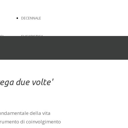
DECENNALE
SI
EUCARISTICA
IVINA
INTRODUZIONE
SI
CALENDARIO
ega due volte'
EVENTI
COMMENTO AL
 fondamentale della vita
trumento di coinvolgimento
CHIALE
BRANO