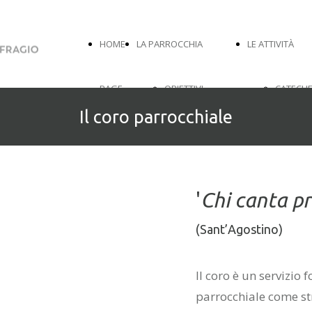
HOME
LA PARROCCHIA
LE ATTIVITÀ
PAGE
OBIETTIVI
CATECHE
Il coro parrocchiale
2022/2023
LECTIO D
LITURGIA E
CATECHE
'
Chi canta pr
ORARI
ADULTI
(Sant’Agostino)
ORGANI
CARITAS
Il coro è un servizio
parrocchiale come s
PARROCCHIALI
PARROC