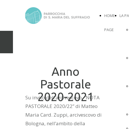
HOME
LA P
PAGE
Catechesi Adulti
Anno
Pastorale
2020-2021
Su invito dell’arcivescovo, “NOTA
PASTORALE 2020/22” di Matteo
Maria Card. Zuppi, arcivescovo di
Bologna, nell’ambito della